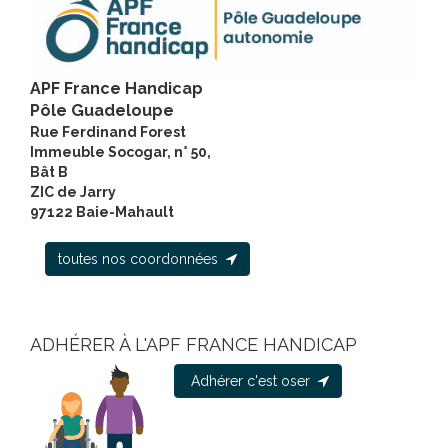
APF France Handicap
Pôle Guadeloupe
Rue Ferdinand Forest
Immeuble Socogar, n° 50,
Bât B
ZIC de Jarry
97122 Baie-Mahault
toutes nos coordonnées
ADHÉRER À L'APF FRANCE HANDICAP
Adhérer c'est oser