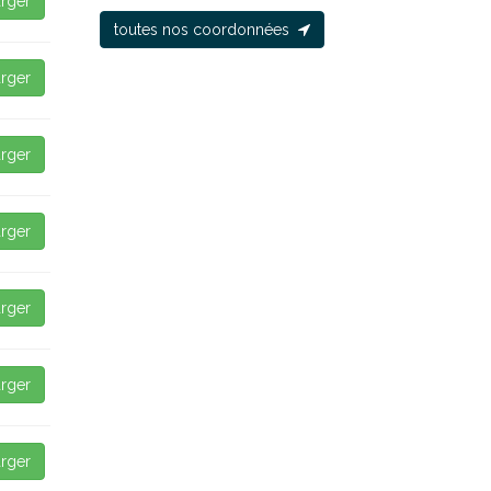
rger
toutes nos coordonnées
rger
rger
rger
rger
rger
rger