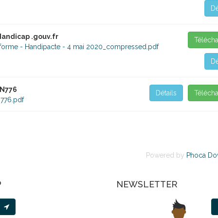
Dé
andicap .gouv.fr
Télécha
forme - Handipacte - 4 mai 2020_compressed.pdf
Dé
 N776
Détails
Télécha
776.pdf
Powered by
Phoca Do
P
NEWSLETTER
er