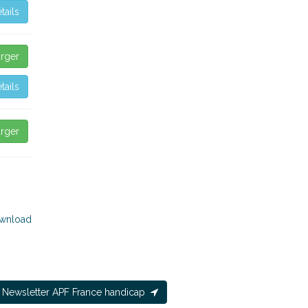
tails
rger
tails
rger
wnload
Newsletter APF France handicap