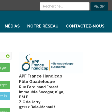
Rechercher
Valider
MÉDIAS
NOTRE RÉSEAU
CONTACTEZ-NOUS
rger
APF France Handicap
Pôle Guadeloupe
rger
Rue Ferdinand Forest
Immeuble Socogar, n° 50,
tails
Bât B
ZIC de Jarry
97122 Baie-Mahault