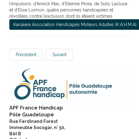
l’impulsion, d’Annick Mas, d’Etienne Molia, de Sully Lacluse,
et d’Elise Loimon, quatre personnes handicapées et
révoltées contre l’exclusion dont ils étaient victimes.
Karukera Association Handicapés Moteurs Adultes (K.A.H.M.A)
Précédent
Suivant
APF France Handicap
Pôle Guadeloupe
Rue Ferdinand Forest
Immeuble Socogar, n° 50,
Bât B