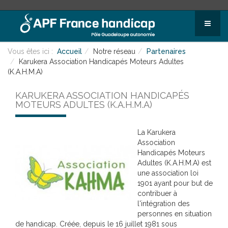
Vous êtes ici :
Accueil
Notre réseau
Partenaires
Karukera Association Handicapés Moteurs Adultes
(K.A.H.M.A)
KARUKERA ASSOCIATION HANDICAPÉS
MOTEURS ADULTES (K.A.H.M.A)
La Karukera
Association
Handicapés Moteurs
Adultes (K.A.H.M.A) est
une association loi
1901 ayant pour but de
contribuer à
l'intégration des
personnes en situation
de handicap. Créée, depuis le 16 juillet 1981 sous